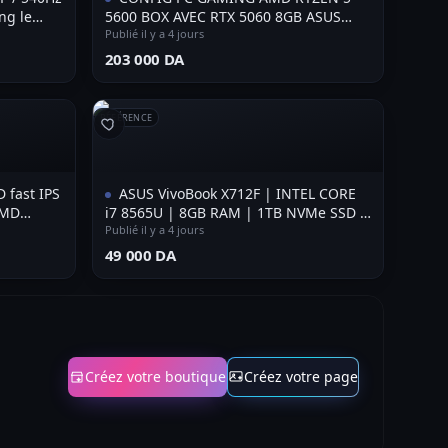
ng le
5600 BOX AVEC RTX 5060 8GB ASUS
DUAL NEW
Publié il y a 4 jours
⁦203 000 DA⁩
RÉFÉRENCE
 fast IPS
ASUS VivoBook X712F | INTEL CORE
AMD
i7 8565U | 8GB RAM | 1TB NVMe SSD |
icker -
INTEL UHD GRAPHICS
Publié il y a 4 jours
⁦49 000 DA⁩
Créez votre boutique
Créez votre page