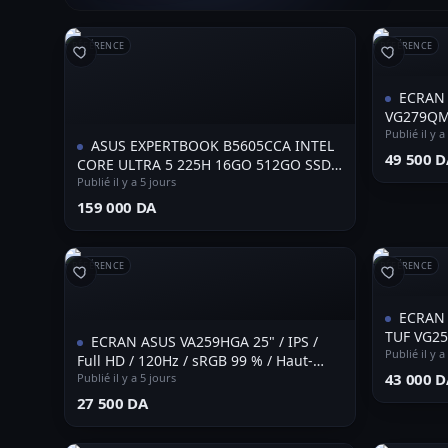
RÉFÉRENCE
RÉFÉRENCE
ECRAN
VG279QM5
Publié il y a
ASUS EXPERTBOOK B5605CCA INTEL
⁦49 500 D
CORE ULTRA 5 225H 16GO 512GO SSD
NVME INTEL ARC NEUF SOUS
Publié il y a 5 jours
EMBALLAGE
⁦159 000 DA⁩
RÉFÉRENCE
RÉFÉRENCE
ECRAN AS
TUF VG25
ECRAN ASUS VA259HGA 25" / IPS /
Publié il y a
Full HD / 120Hz / sRGB 99 % / Haut-
⁦43 000 D
parleur / HDMI, ports VGA
Publié il y a 5 jours
⁦27 500 DA⁩