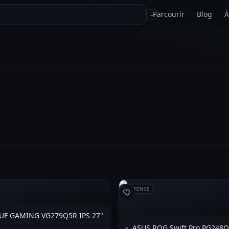
Parcourir
Blog
À
↵
RÉFÉRENCE
UF GAMING VG279Q5R IPS 27"
ASUS ROG Swift Pro PG248Q