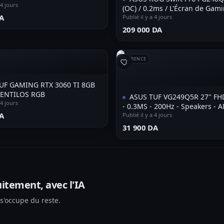
 4 jours
(OC) / 0.2ms / L'Écran de Gami
A⁩
plus Rapide au Monde !
Publié il y a 4 jours
⁦209 000 DA⁩
RÉFÉRENCE
UF GAMING RTX 3060 TI 8GB
VENTILOS RGB
ASUS TUF VG249Q5R 27" FHD
 4 jours
- 0.3MS - 200Hz - Speakers - 
A⁩
Freesync - HDR10 - VRR - Antifl
Publié il y a 4 jours
⁦31 900 DA⁩
itement, avec l'IA
 s'occupe du reste.