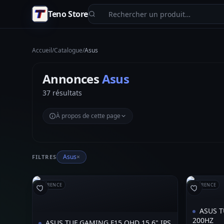
Aller au contenu principal
Teno Store
Accueil
/
Catalogue
/
Asus
Annonces
Asus
37 résultats
À propos de cette page
Asus
×
FILTRES
RÉFÉRENCE
RÉFÉRENCE
ASUS T
200HZ
ASUS TUF GAMING F15 QHD 15.6" IPS