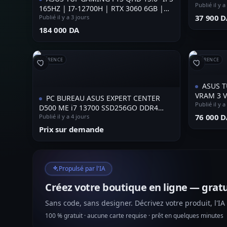
Publié il y a
165HZ | I7-12700H | RTX 3060 6GB |
⁦37 900 D
16GB RAM DDR5 | 512 SSD NVME
Publié il y a 3 jours
⁦184 000 DA⁩
RÉFÉRENCE
RÉFÉRENCE
ASUS T
VRAM 3 
PC BUREAU ASUS EXPERT CENTER
Publié il y a
D500 ME i7 13700 SSD256GO DDR4
⁦76 000 D
8GO+ECRAN 22 P IPS 100 HZ
Publié il y a 4 jours
Prix sur demande
Propulsé par l'IA
Créez votre boutique en ligne — gratu
Sans code, sans designer. Décrivez votre produit, l'IA
100 % gratuit · aucune carte requise · prêt en quelques minutes