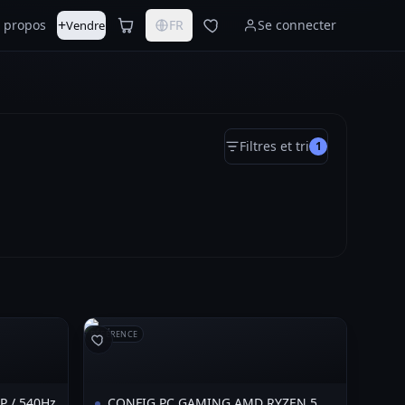
+
 propos
FR
Se connecter
Vendre
Filtres et tri
1
RÉFÉRENCE
P / 540Hz
CONFIG PC GAMING AMD RYZEN 5