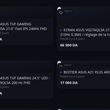
RÉFÉRENCE
 ASUS TUF GAMING
A 27.0" Fast IPS 240Hz FHD
ECRAN ASUS VG27AQL5A 27
 5 jours
210Hz 0.3MS / réglage de la 
A⁩
Publié il y a 5 jours
⁦66 500 DA⁩
RÉFÉRENCE
BOITIER ASUS A21 PLUS AR
Publié il y a 5 jours
US TUF GAMING 24.5" LED -
⁦17 000 DA⁩
9QL5A 200 Hz FHD
 5 jours
A⁩