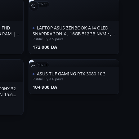
RÉFÉRENCE
' FHD
LAPTOP ASUS ZENBOOK A14 OLED ,
B RAM |
SNAPDRAGON X , 16GB 512GB NVMe ,
RAPHICS
14" OLED
Publié il y a 5 jours
⁦172 000 DA⁩
RÉFÉRENCE
ASUS TUF GAMING RTX 3080 10G
Publié il y a 6 jours
⁦104 900 DA⁩
00HX 32
N 15.6