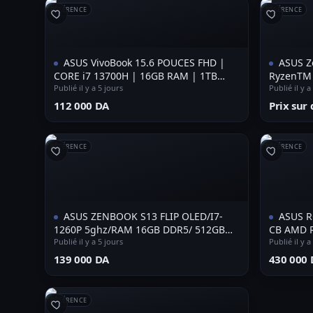
RÉFÉRENCE
RÉFÉRENCE
ASUS VivoBook 15.6 POUCES FHD |
ASUS Z
CORE i7 13700H | 16GB RAM | 1TB
RyzenTM 
NVME SSD | INTEL IRIS XE GRAPHICS
Publié il y a 5 jours
SSD NVME
Publié il y a
⁦112 000 DA⁩
Prix su
RÉFÉRENCE
RÉFÉRENCE
ASUS ZENBOOK S13 FLIP OLED/I7-
ASUS R
1260P 5ghz/RAM 16GB DDR5/ 512GB
CB AMD R
SSD/ECRAN 13.3 2.5K OLED X360
Publié il y a 5 jours
GDDR7 | 
Publié il y a
TACTILE 90HZ
⁦139 000 DA⁩
⁦430 000 
RÉFÉRENCE