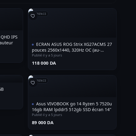
RÉFÉRENCE
 QHD IPS
hauteur
ECRAN ASUS ROG Strix XG27ACMS 27
pouces 2560x1440, 320Hz OC (au-
dessus de 144Hz), 0,3ms (min.), Fast
Publié il y a 5 jours
IPS
⁦118 000 DA⁩
RÉFÉRENCE
GB
Asus VIVOBOOK go 14 Ryzen 5 7520u
16gb RAM lpddr5 512gb SSD écran 14"
Publié il y a 5 jours
⁦89 000 DA⁩