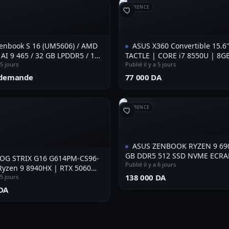
RÉFÉRENCE
enbook S 16 (UM5606) / AMD
ASUS X360 Convertible 15.6'
AI 9 465 / 32 GB LPDDR5 / 1TB
TACTLE | CORE i7 8550U | 8G
 / 16" 3K OLED 120HZ
 5 jours
512 NVMe SSD |INTEL UHD G
Publié il y a 5 jours
r demande
⁦77 000 DA⁩
RÉFÉRENCE
ASUS ZENBOOK RYZEN 9 69
GB DDR5 512 SSD NVME ECRA
OG STRIX G16 G614PM-CS96-
FHD
Publié il y a 6 jours
yzen 9 8940HX | RTX 5060
⁦138 000 DA⁩
RAM 32GB DDR5 | SSD 1TB |
 5 jours
Écran 16" 240Hz ***vendu**
DA⁩