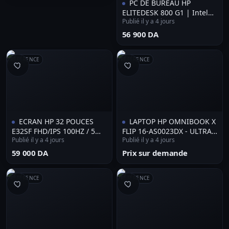
PC DE BUREAU HP
ELITEDESK 800 G1 | Intel
Publié il y a 4 jours
Core i5-4570 | 8GB DDR3 |
256GB SSD | DVD-RW |
⁦56 900 DA⁩
Écran HP 21.5" | Clavier &
Souris HP
RÉFÉRENCE
RÉFÉRENCE
ECRAN HP 32 POUCES
LAPTOP HP OMNIBOOK X
E32SF FHD/IPS 100HZ / 5MS
FLIP 16-AS0023DX - ULTRA
Publié il y a 4 jours
Publié il y a 4 jours
2 HDMI / VGA ANTI-GLARE
7 256V - 16GB - 1TB - 16" 2K
300 NITS EYECARE FOR
TACTILE X360 -
⁦59 000 DA⁩
Prix sur demande
GAMING
RÉTROÉCLAIRÉ
RÉFÉRENCE
RÉFÉRENCE