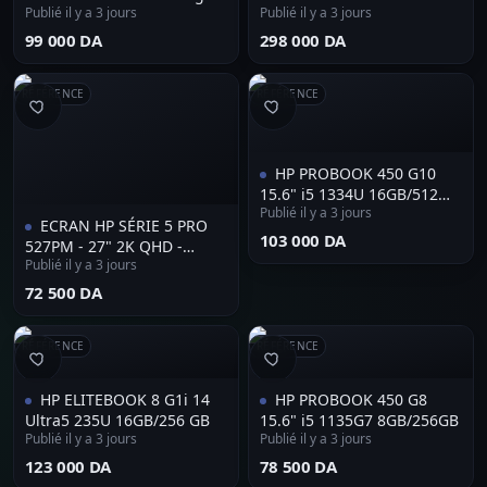
Publié il y a 3 jours
Publié il y a 3 jours
NVME 512gb AMD RADEON
RAM 1TB SSD ECRAN 16"
2K TACTILE
⁦99 000 DA⁩
⁦298 000 DA⁩
RÉFÉRENCE
RÉFÉRENCE
HP PROBOOK 450 G10
15.6" i5 1334U 16GB/512
Publié il y a 3 jours
GB
ECRAN HP SÉRIE 5 PRO
⁦103 000 DA⁩
527PM - 27" 2K QHD -
Publié il y a 3 jours
100HZ - DALL IPS - USB-C -
RJ45 - CAMÉRA 5MP -
⁦72 500 DA⁩
HDMI/DP - BLACK
RÉFÉRENCE
RÉFÉRENCE
HP ELITEBOOK 8 G1i 14
HP PROBOOK 450 G8
Ultra5 235U 16GB/256 GB
15.6" i5 1135G7 8GB/256GB
Publié il y a 3 jours
Publié il y a 3 jours
⁦123 000 DA⁩
⁦78 500 DA⁩