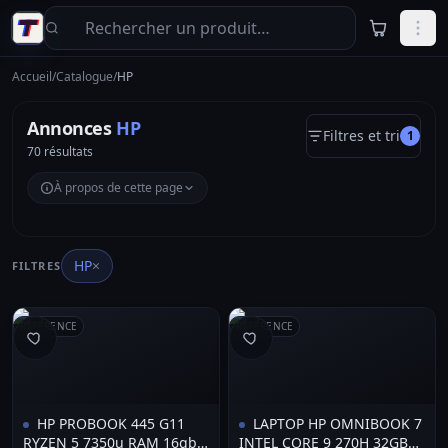
Aller au contenu principal
Accueil
/
Catalogue
/
HP
Annonces
HP
Filtres et tri
1
70 résultats
À propos de cette page
HP
×
FILTRES
RÉFÉRENCE
RÉFÉRENCE
HP PROBOOK 445 G11
LAPTOP HP OMNIBOOK 7
RYZEN 5 7350u RAM 16gb
INTEL CORE 9 270H 32GB