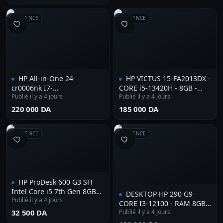
RÉFÉRENCE
RÉFÉRENCE
HP All-in-One 24-
HP VICTUS 15-FA2013DX -
cr0006nk I7-
CORE i5-13420H - 8GB -
Publié il y a 4 jours
Publié il y a 4 jours
1355U/16GB/SSD1T WIFI6
512GB SSD - 15.6" FHD
23.8 WIN 11 TACTIL(
GEFORCE RTX 4050 6GB -
⁦220 000 DA⁩
⁦185 000 DA⁩
9L700EA)
Win11-
RÉFÉRENCE
RÉFÉRENCE
HP ProDesk 600 G3 SFF
Intel Core i5 7th Gen 8GB
DESKTOP HP 290 G9
Publié il y a 4 jours
RAM 256GB SSD Wi-Fi
CORE I3-12100 - RAM 8GB -
Windows 10 Pro
⁦32 500 DA⁩
Publié il y a 4 jours
SSD 512GB - UHD 770 +
ECRAN HP 21.5" 22V G5