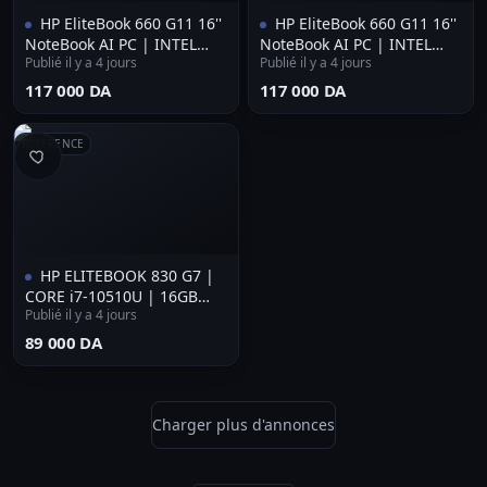
HP EliteBook 660 G11 16''
HP EliteBook 660 G11 16''
NoteBook AI PC | INTEL
NoteBook AI PC | INTEL
Publié il y a 4 jours
Publié il y a 4 jours
CORE Ultra 5 135U | 32GB
CORE Ultra 5 135U | 32GB
RAM | 512 NVMe | INTEL
RAM | 512 NVMe | INTEL
⁦117 000 DA⁩
⁦117 000 DA⁩
GRAPHICS
GRAPHICS
RÉFÉRENCE
HP ELITEBOOK 830 G7 |
CORE i7-10510U | 16GB
Publié il y a 4 jours
RAM | 512 NVMe SSD |
INTEL UHD GRAPHICS | LTE
⁦89 000 DA⁩
4G
Charger plus d'annonces