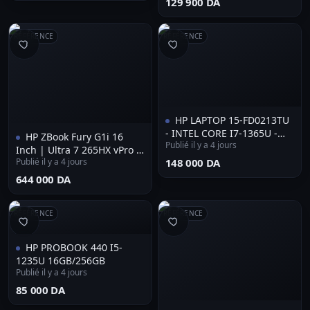
⁦129 900 DA⁩
NEUF SOUS EMBALLAGE
RÉFÉRENCE
RÉFÉRENCE
HP LAPTOP 15-FD0213TU
- INTEL CORE I7-1365U -
HP ZBook Fury G1i 16
Publié il y a 4 jours
ÉCRAN 15,6" FHD - 8GO
Inch | Ultra 7 265HX vPro |
DDR4 - 512GO SSD NVME -
Publié il y a 4 jours
⁦148 000 DA⁩
RTX PRO 4000-Blackwell
SILVER
16GB GDDR7 | 64GB RAM |
⁦644 000 DA⁩
1TB NVMe | MOBILE
WORKSTATION
RÉFÉRENCE
RÉFÉRENCE
HP PROBOOK 440 I5-
1235U 16GB/256GB
Publié il y a 4 jours
⁦85 000 DA⁩