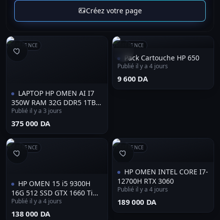
Créez votre page
RÉFÉRENCE
RÉFÉRENCE
Pack Cartouche HP 650
Publié il y a 4 jours
⁦9 600 DA⁩
LAPTOP HP OMEN AI I7
350W RAM 32G DDR5 1TB
Publié il y a 3 jours
SSD NVME RTX 5070 8GB
2K 240HZ
⁦375 000 DA⁩
RÉFÉRENCE
RÉFÉRENCE
HP OMEN INTEL CORE I7-
12700H RTX 3060
HP OMEN 15 i5 9300H
Publié il y a 4 jours
16G 512 SSD GTX 1660 Ti
Publié il y a 4 jours
⁦189 000 DA⁩
6G 15.6" Full HD
⁦138 000 DA⁩