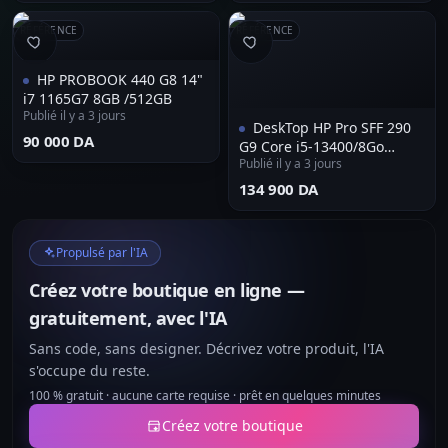
RÉFÉRENCE
RÉFÉRENCE
HP PROBOOK 440 G8 14"
i7 1165G7 8GB /512GB
Publié il y a 3 jours
DeskTop HP Pro SFF 290
⁦90 000 DA⁩
G9 Core i5-13400/8Go
Publié il y a 3 jours
DDR4/SSD 512Go/Intel
UHD/Windows 11 Pro
⁦134 900 DA⁩
Propulsé par l'IA
Créez votre boutique en ligne —
gratuitement, avec l'IA
Sans code, sans designer. Décrivez votre produit, l'IA
s'occupe du reste.
100 % gratuit · aucune carte requise · prêt en quelques minutes
Créez votre boutique