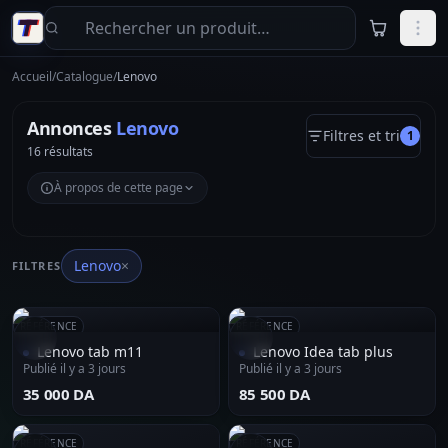
Aller au contenu principal
Accueil
/
Catalogue
/
Lenovo
Annonces
Lenovo
Filtres et tri
1
16 résultats
À propos de cette page
Lenovo
×
FILTRES
RÉFÉRENCE
RÉFÉRENCE
Lenovo tab m11
Lenovo Idea tab plus
Publié il y a 3 jours
Publié il y a 3 jours
⁦35 000 DA⁩
⁦85 500 DA⁩
RÉFÉRENCE
RÉFÉRENCE