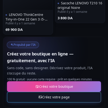
Sacoche LENOVO T210 16
original Noire
Publié il y a 1 semaine
LENOVO ThinkCentre
⁦3 800 DA⁩
Tiny-in-One 22 Gen 3 i5-
Publié il y a 1 semaine
7400T RAM 8GB SSD 256GB
ECRAN 22 POUCE
⁦69 900 DA⁩
Propulsé par l'IA
Créez votre boutique en ligne —
gratuitement, avec l'IA
Sans code, sans designer. Décrivez votre produit, l'IA
s'occupe du reste.
100 % gratuit · aucune carte requise · prêt en quelques minutes
Créez votre boutique
Créez votre page