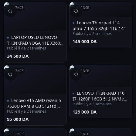
RÉFÉRENCE
RÉFÉRENCE
Lenovo Thinkpad L14
ultra 7 155u 32gb 1Tb 14"
Publié il y a 2 semaines
LAPTOP USED LENOVO
⁦145 000 DA⁩
THINKPAD YOGA 11E X360 /
Publié il y a 2 semaines
PENTIUM N5000 / 4GB /
SSD 128GB / 11.6" TACTILE
⁦34 500 DA⁩
RÉFÉRENCE
RÉFÉRENCE
LENOVO THINKPAD T16
I7-1260P 16GB 512 NVMe
Lenovo V15 AMD ryzen 5
Publié il y a 3 semaines
FHD
7520U RAM 8 GB 512ssd
Publié il y a 2 semaines
⁦129 000 DA⁩
écran 15.6 FUL HD Neuf
jamais utilisé
⁦95 000 DA⁩
RÉFÉRENCE
RÉFÉRENCE