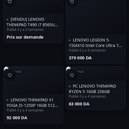
[VENDU] LENOVO
THINKPAD T490 i7 8565U
Publié il y a 3 semaines
16GB/256GB
Prix sur demande
LENOVO LEGION 5-
15IAX10 Intel Core Ultra 7
Publié il y a 4 semaines
255HX | RTX 5070 GDDR7 |
16GB DDR5 | 1TB SSD Gen4
⁦370 000 DA⁩
| 15.3" OLED WQXGA 165Hz
***vendu**
RÉFÉRENCE
RÉFÉRENCE
PC LENOVO THINKPAD
RYZEN 5 16GB 256GB
Publié il y a 4 semaines
LENOVO THINKPAD X1
⁦63 000 DA⁩
YOGA I5-1250P 16GB 512GB
Publié il y a 4 semaines
SSD ECRAN 14" FHD
TACTILE 360
⁦92 000 DA⁩