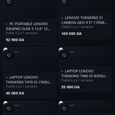
LENOVO THINKPAD X1
CARBON GEN 9 I7 11ÈME
PC PORTABLE LENOVO
Publié il y a 1 semaine
32GB 1000GB 3K
IDEAPAD SLIM 3 15.6" I3
Publié il y a 1 semaine
⁦109 000 DA⁩
13GEN 8GB RAM 256GB
SSD FHD
⁦92 900 DA⁩
RÉFÉRENCE
RÉFÉRENCE
LAPTOP LENOVO
THINKPAD T480 I5-8350U
LAPTOP LENOVO
Publié il y a 1 semaine
8G 512SSD 14'' FHD WIN11
THINKPAD T470 I5-7300U
Publié il y a 1 semaine
⁦55 000 DA⁩
8G 512G SSD 14'' FHD
WIN10
⁦45 000 DA⁩
RÉFÉRENCE
RÉFÉRENCE