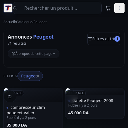
Aller au contenu principal
Accueil
/
Catalogue
/
Peugeot
Annonces
Peugeot
Filtres et tri
1
71 résultats
À propos de cette page
Peugeot
×
FILTRES
RÉFÉRENCE
RÉFÉRENCE
Galette Peugeot 2008
Publié il y a 2 jours
compresseur clim
⁦45 000 DA⁩
peugeot Valeo
Publié il y a 2 jours
⁦35 000 DA⁩