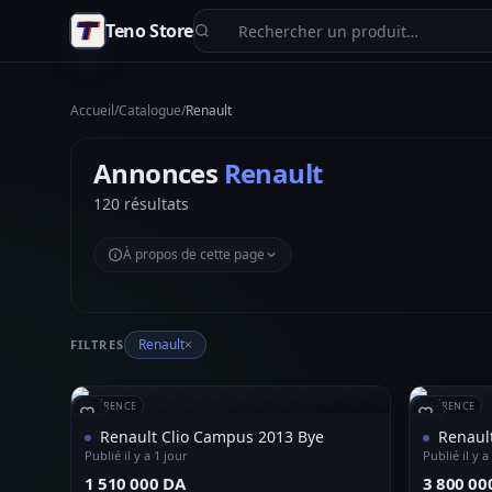
Aller au contenu principal
Teno Store
Accueil
/
Catalogue
/
Renault
Annonces
Renault
120 résultats
À propos de cette page
Renault
×
FILTRES
RÉFÉRENCE
RÉFÉRENCE
Renault Clio Campus 2013 Bye
Renault
Publié il y a 1 jour
Publié il y a
⁦1 510 000 DA⁩
⁦3 800 00