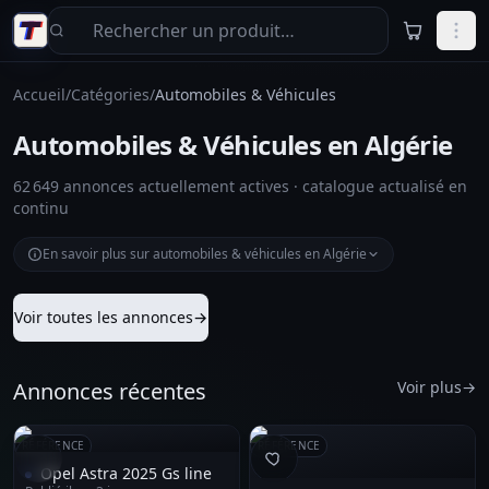
Aller au contenu principal
Accueil
/
Catégories
/
Automobiles & Véhicules
Automobiles & Véhicules en Algérie
62 649 annonces actuellement actives · catalogue actualisé en
continu
En savoir plus sur automobiles & véhicules en Algérie
Voir toutes les annonces
→
Annonces récentes
Voir plus
→
RÉFÉRENCE
RÉFÉRENCE
Opel Astra 2025 Gs line