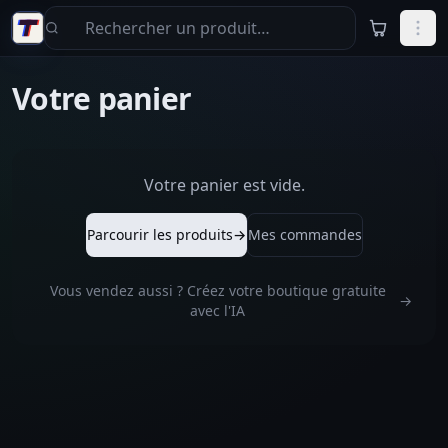
Aller au contenu principal
Votre panier
Votre panier est vide.
Parcourir les produits
→
Mes commandes
Vous vendez aussi ? Créez votre boutique gratuite
→
avec l'IA