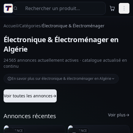
Aller au contenu principal
Accueil
/
Catégories
/
Électronique & Électroménager
Électronique & Électroménager en
Algérie
24 565 annonces actuellement actives · catalogue actualisé en
continu
En savoir plus sur électronique & électroménager en Algérie
Voir toutes les annonces
→
Annonces récentes
Voir plus
→
RÉFÉRENCE
RÉFÉRENCE