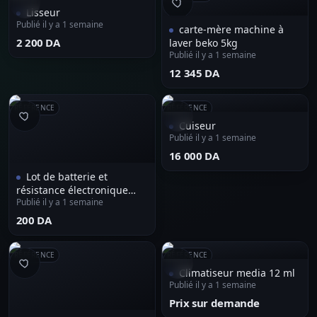
Lisseur
Publié il y a 1 semaine
carte-mère machine à
⁦2 200 DA⁩
laver beko 5kg
Publié il y a 1 semaine
⁦12 345 DA⁩
RÉFÉRENCE
RÉFÉRENCE
Cuiseur
Publié il y a 1 semaine
⁦16 000 DA⁩
Lot de batterie et
résistance électronique
Publié il y a 1 semaine
1/4watt quantité de
200000pieces
⁦200 DA⁩
RÉFÉRENCE
RÉFÉRENCE
Climatiseur media 12 ml
Publié il y a 1 semaine
Prix sur demande