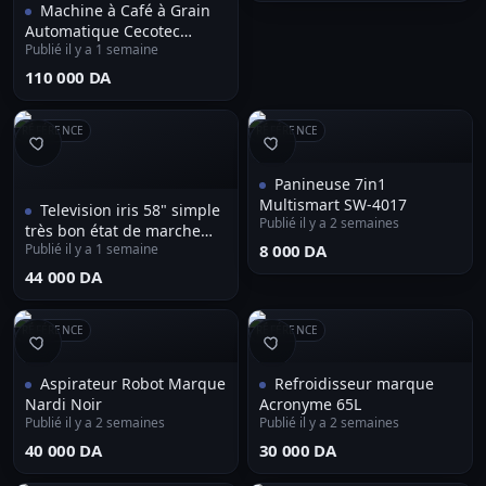
Machine à Café à Grain
Automatique Cecotec
Publié il y a 1 semaine
(Écran Tactile & Broyeur
Intégré)
⁦110 000 DA⁩
RÉFÉRENCE
RÉFÉRENCE
Panineuse 7in1
Multismart SW-4017
Television iris 58" simple
Publié il y a 2 semaines
très bon état de marche
Publié il y a 1 semaine
⁦8 000 DA⁩
avec telecommande
⁦44 000 DA⁩
RÉFÉRENCE
RÉFÉRENCE
Aspirateur Robot Marque
Refroidisseur marque
Nardi Noir
Acronyme 65L
Publié il y a 2 semaines
Publié il y a 2 semaines
⁦40 000 DA⁩
⁦30 000 DA⁩