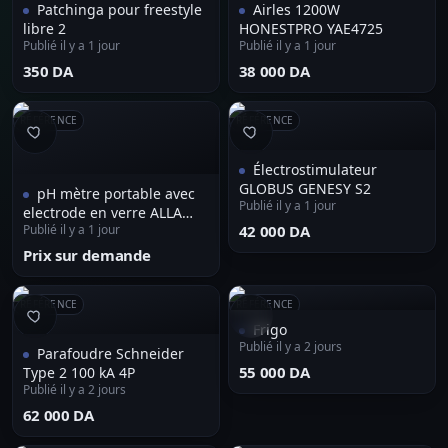
Patchinga pour freestyle
Airles 1200W
libre 2
HONESTPRO YAE4725
Publié il y a 1 jour
Publié il y a 1 jour
⁦350 DA⁩
⁦38 000 DA⁩
RÉFÉRENCE
RÉFÉRENCE
Électrostimulateur
GLOBUS GENESY S2
pH mètre portable avec
Publié il y a 1 jour
electrode en verre ALLA
Publié il y a 1 jour
⁦42 000 DA⁩
FRANCE
Prix sur demande
RÉFÉRENCE
RÉFÉRENCE
Frigo
Publié il y a 2 jours
Parafoudre Schneider
⁦55 000 DA⁩
Type 2 100 kA 4P
Publié il y a 2 jours
⁦62 000 DA⁩