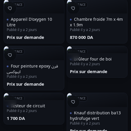
RÉFÉRENCE
RÉFÉRENCE
Appareil D'oxygen 10
Chambre froide 7m x 4m
Litre
x 1.9m
Publié il y a 2 jours
Publié il y a 2 jours
Prix sur demande
⁦870 000 DA⁩
RÉFÉRENCE
RÉFÉRENCE
brûleur four de boi
Publié il y a 2 jours
Four peinture epoxy فرن
Prix sur demande
ايبوكسي
Publié il y a 2 jours
Prix sur demande
RÉFÉRENCE
RÉFÉRENCE
Testeur de circuit
Publié il y a 2 jours
Knauf distribution ba13
⁦1 700 DA⁩
hydrofuge vert
Publié il y a 2 jours
Prix sur demande