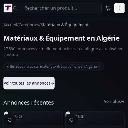
Aller au contenu principal
Accueil
/
Catégories
/
Matériaux & Équipement
Matériaux & Équipement en Algérie
27 590 annonces actuellement actives · catalogue actualisé en
continu
En savoir plus sur matériaux & équipement en Algérie
Voir toutes les annonces
→
Annonces récentes
Voir plus
→
RÉFÉRENCE
RÉFÉRENCE