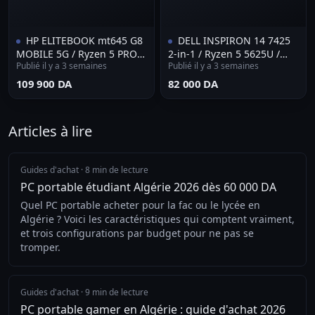
HP ELITEBOOK mt645 G8
DELL INSPIRON 14 7425
MOBILE 5G / Ryzen 5 PRO
2-in-1 / Ryzen 5 5625U /
Publié il y a 3 semaines
Publié il y a 3 semaines
7535U / 16Go DDR5 / 256Go
8Go DDR4 / 512Go SSD
SSD NVMe
NVMe
⁦109 900 DA⁩
⁦82 000 DA⁩
Articles à lire
Guides d'achat
·
8 min de lecture
PC portable étudiant Algérie 2026 dès 60 000 DA
Quel PC portable acheter pour la fac ou le lycée en
Algérie ? Voici les caractéristiques qui comptent vraiment,
et trois configurations par budget pour ne pas se
tromper.
Guides d'achat
·
9 min de lecture
PC portable gamer en Algérie : guide d'achat 2026