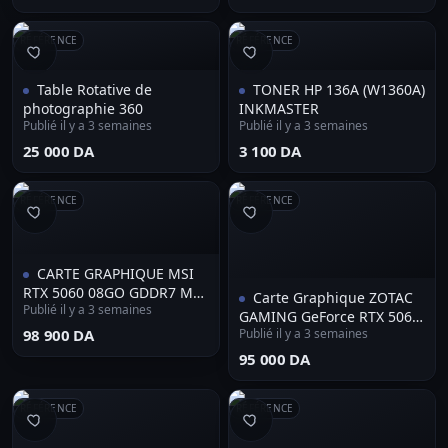
RÉFÉRENCE
RÉFÉRENCE
Table Rotative de
TONER HP 136A (W1360A)
photographie 360
INKMASTER
Publié il y a 3 semaines
Publié il y a 3 semaines
⁦25 000 DA⁩
⁦3 100 DA⁩
RÉFÉRENCE
RÉFÉRENCE
CARTE GRAPHIQUE MSI
RTX 5060 08GO GDDR7 MSI
Carte Graphique ZOTAC
Publié il y a 3 semaines
INSPIRE 2X OC TVD
GAMING GeForce RTX 5060
⁦98 900 DA⁩
Publié il y a 3 semaines
8GB Twin Edge GDDR7
128BIT
⁦95 000 DA⁩
RÉFÉRENCE
RÉFÉRENCE