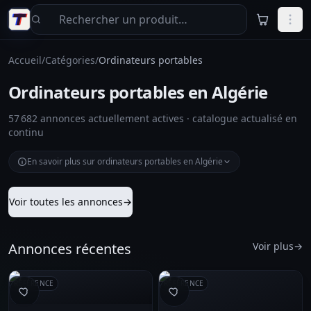
Aller au contenu principal
Accueil
/
Catégories
/
Ordinateurs portables
Ordinateurs portables en Algérie
57 682 annonces actuellement actives · catalogue actualisé en
continu
En savoir plus sur ordinateurs portables en Algérie
Voir toutes les annonces
→
Annonces récentes
Voir plus
→
RÉFÉRENCE
RÉFÉRENCE