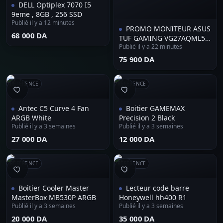
DELL Optiplex 7070 I5
9eme , 8GB , 256 SSD
Publié il y a 12 minutes
PROMO MONITEUR ASUS
⁦68 000 DA⁩
TUF GAMING VG27AQML5A
Publié il y a 22 minutes
27" - 2K, 300HZ, FAST IPS
⁦75 900 DA⁩
RÉFÉRENCE
RÉFÉRENCE
Antec C5 Curve 4 Fan
Boitier GAMEMAX
ARGB White
Precision 2 Black
Publié il y a 3 semaines
Publié il y a 3 semaines
⁦27 000 DA⁩
⁦12 000 DA⁩
RÉFÉRENCE
RÉFÉRENCE
Boitier Cooler Master
Lecteur code barre
MasterBox MB530P ARGB
Honeywell hh400 R1
Publié il y a 3 semaines
Publié il y a 3 semaines
⁦20 000 DA⁩
⁦35 000 DA⁩