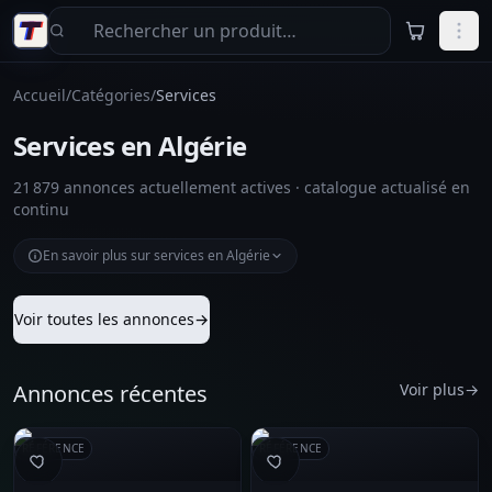
Aller au contenu principal
Accueil
/
Catégories
/
Services
Services en Algérie
21 879 annonces actuellement actives · catalogue actualisé en
continu
En savoir plus sur services en Algérie
Voir toutes les annonces
→
Annonces récentes
Voir plus
→
RÉFÉRENCE
RÉFÉRENCE