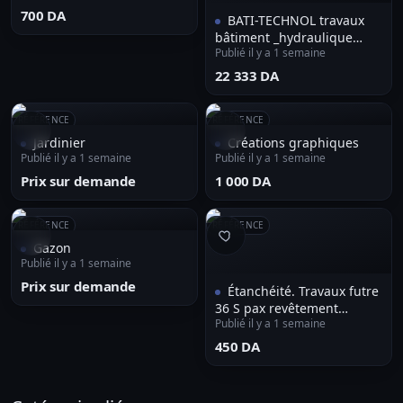
⁦700 DA⁩
BATI-TECHNOL travaux
bâtiment _hydraulique
Publié il y a 1 semaine
assainissement-publics
⁦22 333 DA⁩
RÉFÉRENCE
RÉFÉRENCE
Jardinier
Créations graphiques
Publié il y a 1 semaine
Publié il y a 1 semaine
Prix sur demande
⁦1 000 DA⁩
RÉFÉRENCE
RÉFÉRENCE
Gazon
Publié il y a 1 semaine
Prix sur demande
Étanchéité. Travaux futre
36 S pax revêtement
Publié il y a 1 semaine
bitume
⁦450 DA⁩