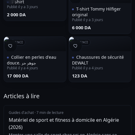
T shirt
Publié il y a 3 jours
T-shirt Tommy Hilfiger
⁦2 000 DA⁩
original
Publié il y a 3 jours
⁦6 000 DA⁩
RÉFÉRENCE
RÉFÉRENCE
Collier en perles d'eau
Chaussures de sécurité
douce. جوهر حر
DEWALT
Publié il y a 4 jours
Publié il y a 4 jours
⁦17 000 DA⁩
⁦123 DA⁩
Articles à lire
Guides d'achat
·
7 min de lecture
Matériel de sport et fitness à domicile en Algérie
(2026)
Monter une salle de sport chez soi en Algérie sans se