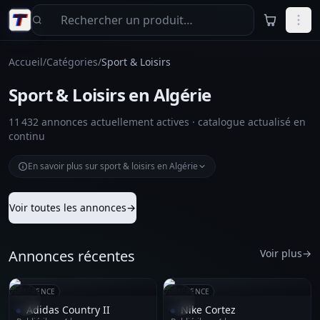
Aller au contenu principal
Accueil
/
Catégories
/
Sport & Loisirs
Sport & Loisirs en Algérie
11 432 annonces actuellement actives · catalogue actualisé en
continu
En savoir plus sur sport & loisirs en Algérie
Voir toutes les annonces
→
Annonces récentes
Voir plus
→
RÉFÉRENCE
RÉFÉRENCE
Adidas Country II
Nike Cortez