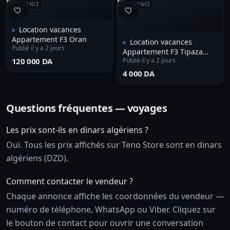
RÉFÉRENCE
RÉFÉRENCE
Location vacances
Appartement F3 Oran
Location vacances
Publié il y a 2 jours
Appartement F3 Tipaza
⁦120 000 DA⁩
Publié il y a 2 jours
Larhat
⁦4 000 DA⁩
Questions fréquentes — voyages
Les prix sont-ils en dinars algériens ?
Oui. Tous les prix affichés sur Teno Store sont en dinars
algériens (DZD).
Comment contacter le vendeur ?
Chaque annonce affiche les coordonnées du vendeur —
numéro de téléphone, WhatsApp ou Viber. Cliquez sur
le bouton de contact pour ouvrir une conversation