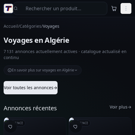
Aller au contenu principal
Accueil
/
Catégories
/
Voyages
Voyages en Algérie
7 131 annonces actuellement actives · catalogue actualisé en
continu
En savoir plus sur voyages en Algérie
Voir toutes les annonces
→
Annonces récentes
Voir plus
→
RÉFÉRENCE
RÉFÉRENCE