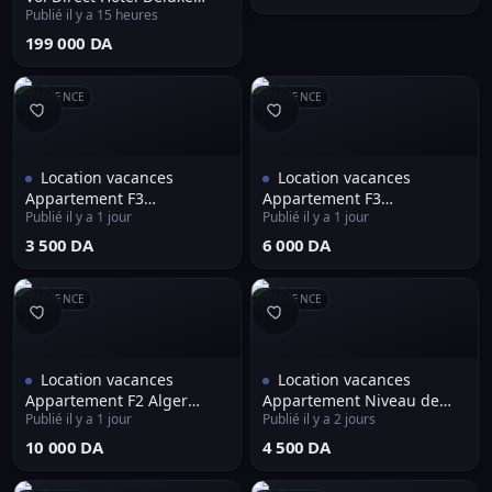
Publié il y a 15 heures
pour 12 Jours الرحلة المنظمة
للغردقة
⁦199 000 DA⁩
RÉFÉRENCE
RÉFÉRENCE
Location vacances
Location vacances
Appartement F3
Appartement F3
Publié il y a 1 jour
Publié il y a 1 jour
Mostaganem
Mostaganem
⁦3 500 DA⁩
⁦6 000 DA⁩
RÉFÉRENCE
RÉFÉRENCE
Location vacances
Location vacances
Appartement F2 Alger
Appartement Niveau de
Publié il y a 1 jour
Publié il y a 2 jours
Bordj el kiffan
villa F5 Jijel
⁦10 000 DA⁩
⁦4 500 DA⁩