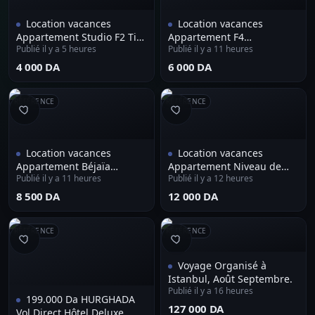
Location vacances
Location vacances
Appartement Studio F2 Tizi
Appartement F4
Publié il y a 5 heures
Publié il y a 11 heures
Ouzou Tigzirt
Mostaganem
⁦4 000 DA⁩
⁦6 000 DA⁩
RÉFÉRENCE
RÉFÉRENCE
Location vacances
Location vacances
Appartement Béjaïa
Appartement Niveau de
Publié il y a 11 heures
Publié il y a 12 heures
Melbou
villa F2 Alger Hydra
⁦8 500 DA⁩
⁦12 000 DA⁩
RÉFÉRENCE
RÉFÉRENCE
Voyage Organisé à
Istanbul, Août Septembre.
Publié il y a 16 heures
199.000 Da HURGHADA
⁦127 000 DA⁩
Vol Direct Hôtel Deluxe