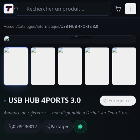
Aller au contenu principal
Accueil
/
Catalogue
/
Informatique
/
USB HUB 4PORTS 3.0
Agrandir
USB HUB 4PORTS 3.0
Enregistrer
Annonce de référence — non disponible à l’achat sur Teno Store
Partager
0549130012