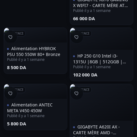
X WIFI7 - CARTE MÈRE ATX -
Publié il y a 1 semaine
SOCKET AM5 - 4 x DDR5 - 1
x PCIe 5.0 X16 - 3 x M.2
⁦66 000 DA⁩
NVMe - WIFI 7 - BT 5.4 -
LAN 2.5GBE - BLACK
RÉFÉRENCE
RÉFÉRENCE
Alimentation HYBROK
PSU 550 550W 80+ Bronze
HP 250 G10 Intel i3-
Publié il y a 1 semaine
1315U |8GB | 512GGB |
⁦8 500 DA⁩
Publié il y a 1 semaine
15.6 |Clavier Lumineux
⁦102 000 DA⁩
RÉFÉRENCE
RÉFÉRENCE
Alimentation ANTEC
META V450 450W
Publié il y a 1 semaine
⁦5 800 DA⁩
GIGABYTE A620I AX -
CARTE MÈRE AMD -