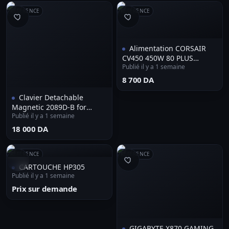
RÉFÉRENCE
RÉFÉRENCE
Alimentation CORSAIR
CV450 450W 80 PLUS
Publié il y a 1 semaine
Bronze
⁦8 700 DA⁩
Clavier Detachable
Magnetic 2089D-B for
Publié il y a 1 semaine
Microsoft surface
pro11pro10pro9pro8prox
⁦18 000 DA⁩
Bluetooth 3.0 Wireless LED
Backlit with Toucpad and
RÉFÉRENCE
RÉFÉRENCE
Rechargeable Battery
CARTOUCHE HP305
Publié il y a 1 semaine
Prix sur demande
GIGABYTE X870 GAMING