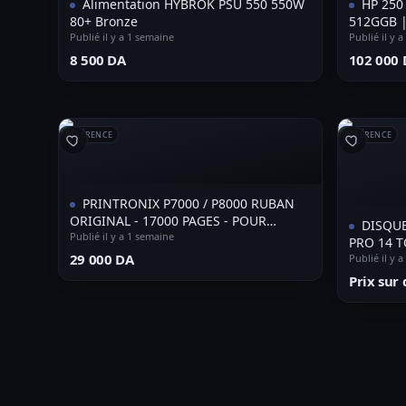
Alimentation HYBROK PSU 550 550W
HP 250
80+ Bronze
512GGB |
Publié il y a 1 semaine
Publié il y 
⁦8 500 DA⁩
⁦102 000 
RÉFÉRENCE
RÉFÉRENCE
PRINTRONIX P7000 / P8000 RUBAN
ORIGINAL - 17000 PAGES - POUR
DISQU
IMPRIMANTE MATRICIELLE - NOIR
Publié il y a 1 semaine
PRO 14 T
⁦29 000 DA⁩
NAS, SE
Publié il y 
Prix su