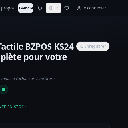
+
 propos
FR
Se connecter
Vendre
Tactile BZPOS KS24
Enregistrer
plète pour votre
nible à l’achat sur Teno Store
NTE EN STOCK