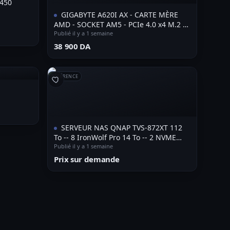
V450
GIGABYTE A620I AX - CARTE MÈRE
AMD - SOCKET AM5 - PCIe 4.0 x4 M.2 -
DDR5 double canal - Wi-Fi 6E -
Publié il y a 1 semaine
⁦38 900 DA⁩
RÉFÉRENCE
SERVEUR NAS QNAP TVS-872XT 112
To -- 8 IronWolf Pro 14 To -- 2 NVME
SAMSUNG 1TO -- 32 Go RAM -- Double
Publié il y a 1 semaine
10 GbE
Prix sur demande