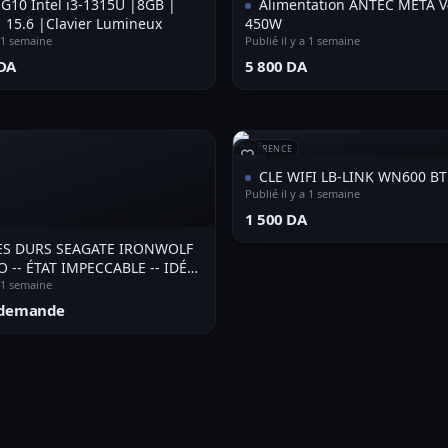
 G10 Intel i3-1315U |8GB |
Alimentation ANTEC META 
 15.6 |Clavier Lumineux
450W
a 1 semaine
Publié il y a 1 semaine
DA⁩
⁦5 800 DA⁩
RÉFÉRENCE
CLE WIFI LB-LINK WN600 BT
Publié il y a 1 semaine
⁦1 500 DA⁩
ES DURS SEAGATE IRONWOLF
O -- ÉTAT IMPECCABLE -- IDÉAL
RVEURS & VIDÉOSURVEILLANCE
a 1 semaine
r demande