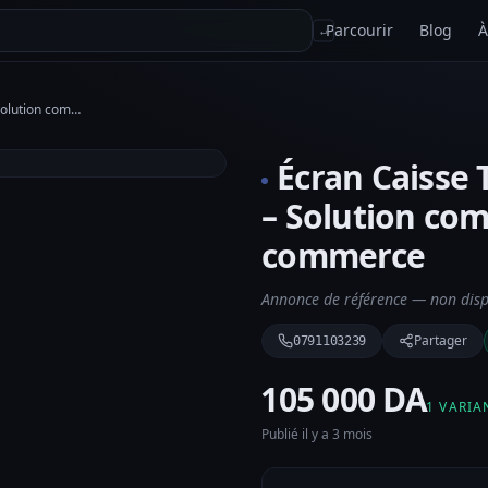
Parcourir
Blog
À
↵
Écran Caisse Tactile BZPOS KS24 – Solution complète pour votre commerce
Écran Caisse 
– Solution com
commerce
Annonce de référence — non dispo
Partager
0791103239
⁦105 000 DA⁩
1 VARIA
Publié il y a 3 mois