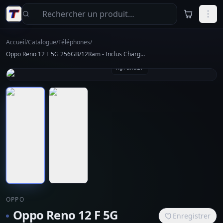
Aller au contenu principal
Accueil
/
Catalogue
/
Téléphones
/
Oppo Reno 12 F 5G 256GB/12Ram - Inclus Chargeur
Agrandir
OPPO
Oppo Reno 12 F 5G
Enregistrer