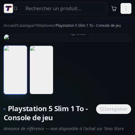
Aller au contenu principal
Accueil
/
Catalogue
/
Téléphones
/
Playstation 5 Slim 1 To - Console de jeu
Agrandir
Playstation 5 Slim 1 To -
Enregistrer
Console de jeu
Annonce de référence — non disponible à l’achat sur Teno Store