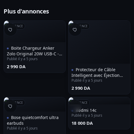
Plus d'annonces
RÉFÉRENCE
RÉFÉRENCE
Boite Chargeur Anker
Zolo Original 20W USB-C -
Publié il y a 5 jours
شاحن أصلي
⁦2 990 DA⁩
Protecteur de Câble
Intelligent avec Éjection
Publié il y a 5 jours
Automatique et Anti-
Surcharge - وصلة حماية
⁦2 990 DA⁩
الشاحن الذكية بخاصية الفصل
التلقائي
RÉFÉRENCE
RÉFÉRENCE
Redmi 14c
Publié il y a 5 jours
Bose quietcomfort ultra
⁦18 000 DA⁩
earbuds
Publié il y a 5 jours