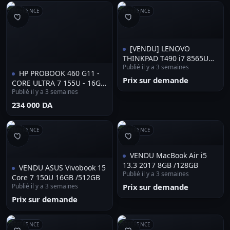
RÉFÉRENCE
RÉFÉRENCE
[VENDU] LENOVO
THINKPAD T490 i7 8565U
Publié il y a 3 semaines
16GB/256GB
HP PROBOOK 460 G11 -
Prix sur demande
CORE ULTRA 7 155U - 16GB
Publié il y a 3 semaines
- 512GB SSD - 16" FHD -
RÉTROÉCLAIRÉ - WIN 11 -
⁦234 000 DA⁩
SLIVER
RÉFÉRENCE
RÉFÉRENCE
VENDU MacBook Air i5
13.3 2017 8GB /128GB
VENDU ASUS Vivobook 15
Publié il y a 3 semaines
Core 7 150U 16GB /512GB
Publié il y a 3 semaines
Prix sur demande
Prix sur demande
RÉFÉRENCE
RÉFÉRENCE