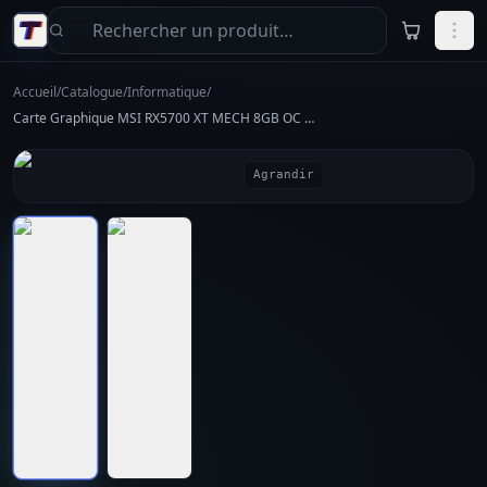
Aller au contenu principal
Accueil
/
Catalogue
/
Informatique
/
Carte Graphique MSI RX5700 XT MECH 8GB OC - Performance Gaming
Agrandir