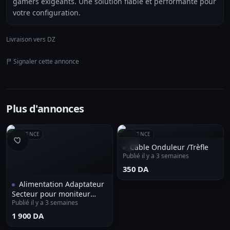
gamers exigeants. Une solution fiable et performante pour
votre configuration.
Livraison vers DZ
Signaler cette annonce
Plus d'annonces
RÉFÉRENCE
RÉFÉRENCE
Cable Onduleur /Trèfle
Publié il y a 3 semaines
⁦350 DA⁩
Alimentation Adaptateur
Secteur pour moniteur
Publié il y a 3 semaines
Ecran LG 12V 3A 6.5 x
4.4mm
⁦1 900 DA⁩