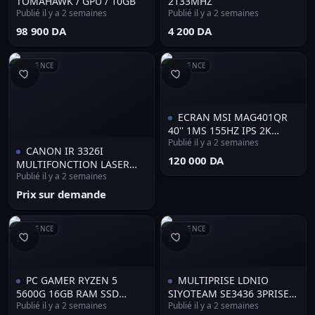
TOMAHAWK / GPU / 10GB
2133MHZ
Publié il y a 2 semaines
Publié il y a 2 semaines
⁦98 900 DA⁩
⁦4 200 DA⁩
RÉFÉRENCE
RÉFÉRENCE
ECRAN MSI MAG401QR
40'' 1MS 155HZ IPS 2K
Publié il y a 2 semaines
ULTRAWIDE
CANON IR 3326I
⁦120 000 DA⁩
MULTIFONCTION LASER
Publié il y a 2 semaines
COULEUR A3 RECTO VERSO
-ADF - TONER C-EXV 65
Prix sur demande
RÉFÉRENCE
RÉFÉRENCE
PC GAMER RYZEN 5
MULTIPRISE LDNIO
5600G 16GB RAM SSD
SIYOTEAM SE3436 3PRISE &
Publié il y a 2 semaines
Publié il y a 2 semaines
256GB
2USB & 2USB C