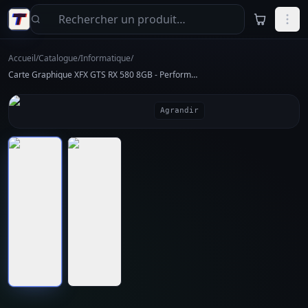
Aller au contenu principal
Accueil
/
Catalogue
/
Informatique
/
Carte Graphique XFX GTS RX 580 8GB - Performances Gaming
Agrandir