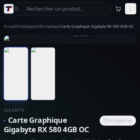
Aller au contenu principal
Accueil
/
Catalogue
/
Informatique
/
Carte Graphique Gigabyte RX 580 4GB OC
Agrandir
GIGABYTE
Carte Graphique
Enregistrer
Gigabyte RX 580 4GB OC