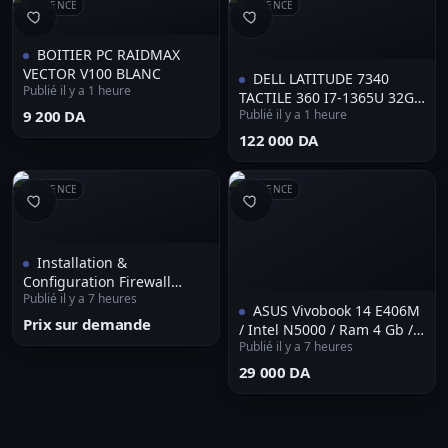
RÉFÉRENCE
RÉFÉRENCE
BOITIER PC RAIDMAX
VECTOR V100 BLANC
DELL LATITUDE 7340
Publié il y a 1 heure
TACTILE 360 I7-1365U 32GB
⁦9 200 DA⁩
Publié il y a 1 heure
LPDDR5 512GB SSD
⁦122 000 DA⁩
RÉFÉRENCE
RÉFÉRENCE
Installation &
Configuration Firewall
Publié il y a 7 heures
OPNsense / pfSense
ASUS Vivobook 14 E406M
Prix sur demande
/ Intel N5000 / Ram 4 Gb /
Publié il y a 7 heures
Disque SSD 128 Gb / 1.3 Kg
/ Epaisseur 17,6 mm /
⁦29 000 DA⁩
Livraison disponible