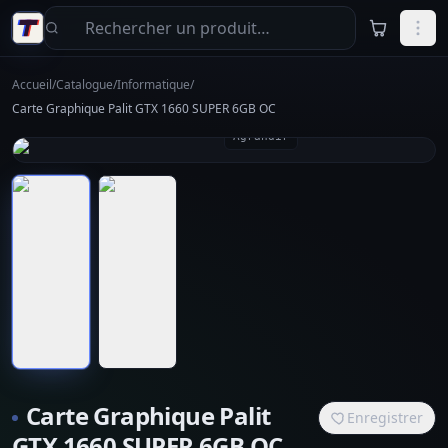
Aller au contenu principal
Accueil
/
Catalogue
/
Informatique
/
Carte Graphique Palit GTX 1660 SUPER 6GB OC
Agrandir
Carte Graphique Palit
Enregistrer
GTX 1660 SUPER 6GB OC