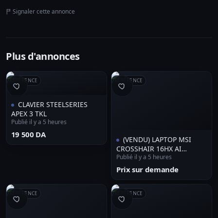
Signaler cette annonce
Plus d'annonces
RÉFÉRENCE
RÉFÉRENCE
CLAVIER STEELSERIES
APEX 3 TKL
Publié il y a 5 heures
⁦19 500 DA⁩
(VENDU) LAPTOP MSI
CROSSHAIR 16HX AI
Publié il y a 5 heures
ULTRA7-255HX 16G 512G
SSD RTX5070 8G 16' 240HZ
Prix sur demande
/WIN11
RÉFÉRENCE
RÉFÉRENCE