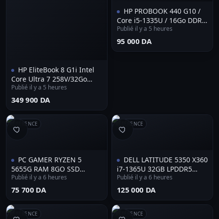
HP PROBOOK 440 G10 /
Core i5-1335U / 16Go DDR4
Publié il y a 5 heures
/ 512Go SSD NVMe
⁦95 000 DA⁩
HP EliteBook 8 G1i Intel
Core Ultra 7 258V/32Go
Publié il y a 5 heures
DDR5/512Go SSD/Ecran 14
pouces WUXGA/Intel Arc
⁦349 900 DA⁩
Graphics/Clavier AZERTY
rétroéclairé
RÉFÉRENCE
RÉFÉRENCE
bilingue(FR/AR)/Windows
11 Pro
PC GAMER RYZEN 5
DELL LATITUDE 5350 X360
5655G RAM 8GO SSD
i7-1365U 32GB LPDDR5
Publié il y a 6 heures
Publié il y a 6 heures
256GO VEGA 7
512GB SSD
⁦75 700 DA⁩
⁦125 000 DA⁩
RÉFÉRENCE
RÉFÉRENCE