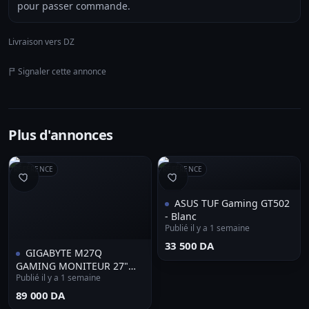
pour passer commande.
Livraison vers DZ
Signaler cette annonce
Plus d'annonces
RÉFÉRENCE
RÉFÉRENCE
ASUS TUF Gaming GT502
- Blanc
Publié il y a 1 semaine
⁦33 500 DA⁩
GIGABYTE M27Q
GAMING MONITEUR 27"
Publié il y a 1 semaine
EDGE TYPE-0.5 (MPRT)
hdmi2.0 1*dp1.2 170hz
⁦89 000 DA⁩
AJUSTABLE