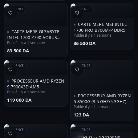
RÉFÉRENCE
RÉFÉRENCE
CARTE MERE MSI INTEL
1700 PRO B760M-P DDR5
CARTE MERE GIGABYTE
Publié il y a 1 semaine
INTEL 1700 Z790 AORUS
Publié il y a 1 semaine
⁦36 500 DA⁩
ELITE AX DDR5
⁦83 500 DA⁩
RÉFÉRENCE
RÉFÉRENCE
PROCESSEUR AMD RYZEN
9 7900X3D AM5
Publié il y a 1 semaine
PROCESSEUR AMD RYZEN
⁦119 000 DA⁩
5 8500G (3.5 GHZ/5.3GHZ)
Publié il y a 1 semaine
AM5 22MO CACHE TDP 65W
TRAY
⁦123 DA⁩
RÉFÉRENCE
RÉFÉRENCE
ROG Strix XG279CNS