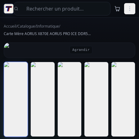
Aller au contenu principal
Accueil
/
Catalogue
/
Informatique
/
Carte Mère AORUS X870E AORUS PRO ICE DDR5 - Excellent état
Agrandir