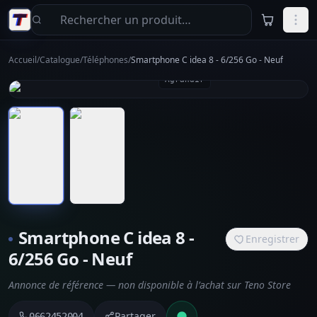
Aller au contenu principal
Accueil
/
Catalogue
/
Téléphones
/
Smartphone C idea 8 - 6/256 Go - Neuf
Agrandir
Smartphone C idea 8 -
Enregistrer
6/256 Go - Neuf
Annonce de référence — non disponible à l’achat sur Teno Store
Partager
0662452004