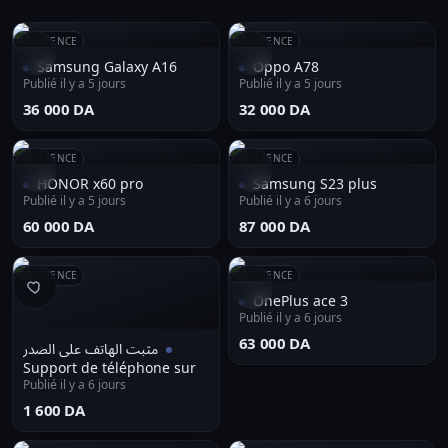
RÉFÉRENCE
RÉFÉRENCE
Samsung Galaxy A16
Oppo A78
Publié il y a 5 jours
Publié il y a 5 jours
⁦36 000 DA⁩
⁦32 000 DA⁩
RÉFÉRENCE
RÉFÉRENCE
HONOR x60 pro
Samsung S23 plus
Publié il y a 5 jours
Publié il y a 6 jours
⁦60 000 DA⁩
⁦87 000 DA⁩
RÉFÉRENCE
RÉFÉRENCE
OnePlus ace 3
Publié il y a 6 jours
⁦63 000 DA⁩
مثبت الهاتف على الصدر
Support de téléphone sur
Publié il y a 6 jours
la poitrine
⁦1 600 DA⁩