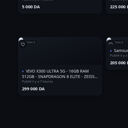
⁦5 000 DA⁩
⁦225 000 
RÉFÉRENCE
RÉFÉRENCE
Samsun
Publié il y 
⁦205 000 
VIVO X300 ULTRA 5G - 16GB RAM
512GB - SNAPDRAGON 8 ELITE - ZEISS
CAMERA 200MP - AMOLED 144HZ -
Publié il y a 7 heures
BATTERIE 6600 MAH
⁦299 000 DA⁩