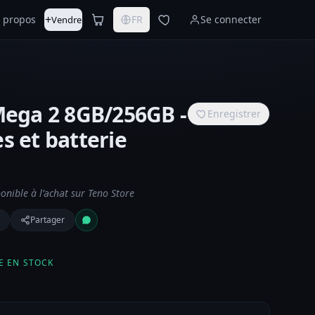
+
 propos
FR
Se connecter
Vendre
ega 2 8GB/256GB -
Enregistrer
s et batterie
nible à l’achat sur Teno Store
Partager
E EN STOCK