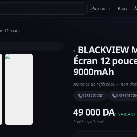
Parcourir
Blog
À
↵
BLACKVIEW Mega 2 8GB/256GB - Écran 12 pouces et batterie 9000mAh
BLACKVIEW M
Écran 12 pouce
9000mAh
Annonce de référence — non dispo
0771702707
0550151700
⁦49 000 DA⁩
1 VARIANT
Publié il y a 7 mois