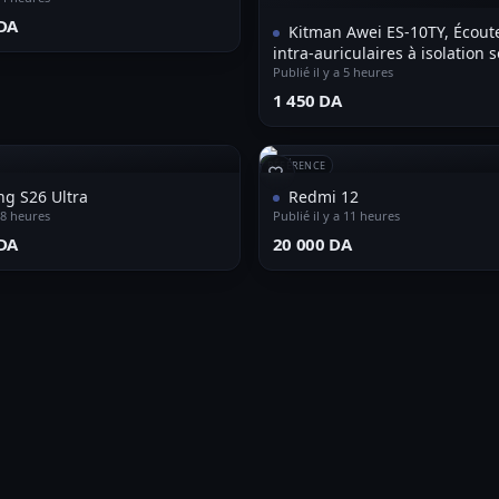
DA⁩
Kitman Awei ES-10TY, Écout
intra-auriculaires à isolation 
Super Bass 3,5 mm (Noir)
Publié il y a 5 heures
⁦1 450 DA⁩
RÉFÉRENCE
g S26 Ultra
Redmi 12
a 8 heures
Publié il y a 11 heures
DA⁩
⁦20 000 DA⁩