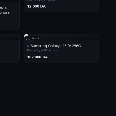
⁦12 000 DA⁩
eurs
sonore
RÉFÉRENCE
Samsung Galaxy s25 fe 256G
Publié il y a 19 heures
⁦107 000 DA⁩