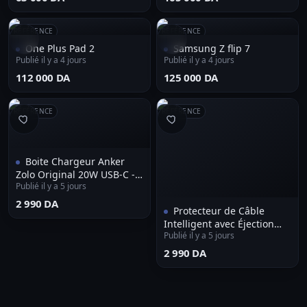
RÉFÉRENCE
RÉFÉRENCE
One Plus Pad 2
Samsung Z flip 7
Publié il y a 4 jours
Publié il y a 4 jours
⁦112 000 DA⁩
⁦125 000 DA⁩
RÉFÉRENCE
RÉFÉRENCE
Boite Chargeur Anker
Zolo Original 20W USB-C -
Publié il y a 5 jours
شاحن أصلي
⁦2 990 DA⁩
Protecteur de Câble
Intelligent avec Éjection
Publié il y a 5 jours
Automatique et Anti-
Surcharge - وصلة حماية
⁦2 990 DA⁩
الشاحن الذكية بخاصية الفصل
التلقائي