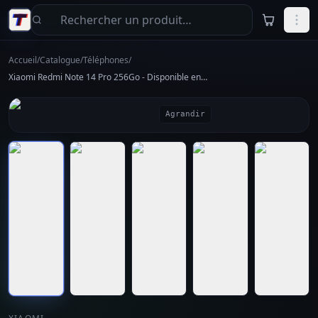
Aller au contenu principal
Accueil
/
Catalogue
/
Téléphones
/
Xiaomi Redmi Note 14 Pro 256Go - Disponible en Algérie
Agrandir