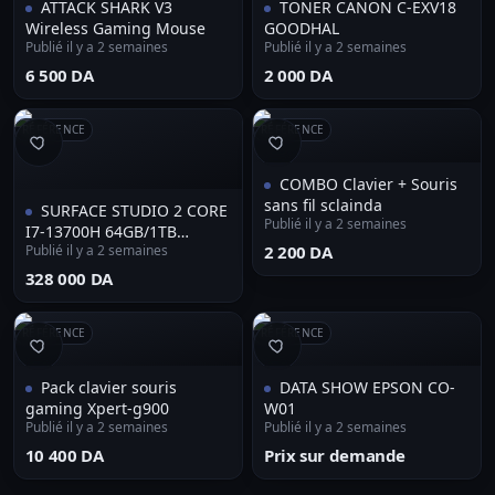
ATTACK SHARK V3
TONER CANON C-EXV18
Wireless Gaming Mouse
GOODHAL
Publié il y a 2 semaines
Publié il y a 2 semaines
⁦6 500 DA⁩
⁦2 000 DA⁩
RÉFÉRENCE
RÉFÉRENCE
COMBO Clavier + Souris
sans fil sclainda
SURFACE STUDIO 2 CORE
Publié il y a 2 semaines
I7-13700H 64GB/1TB
Publié il y a 2 semaines
⁦2 200 DA⁩
NVIDIA RTX 4060 8GB
⁦328 000 DA⁩
RÉFÉRENCE
RÉFÉRENCE
Pack clavier souris
DATA SHOW EPSON CO-
gaming Xpert-g900
W01
Publié il y a 2 semaines
Publié il y a 2 semaines
⁦10 400 DA⁩
Prix sur demande