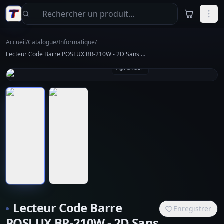
Aller au contenu principal
Accueil
/
Catalogue
/
Informatique
/
Lecteur Code Barre POSLUX BR-210W - 2D Sans Fil
Agrandir
Lecteur Code Barre
Enregistrer
POSLUX BR-210W - 2D Sans