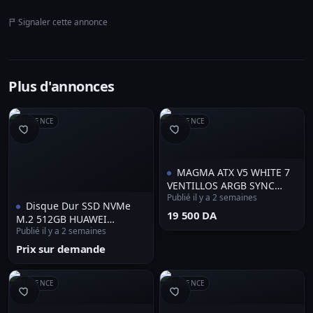
Signaler cette annonce
Plus d'annonces
RÉFÉRENCE
RÉFÉRENCE
MAGMA ATX V5 WHITE 7
VENTILLOS ARGB SYNC
Publié il y a 2 semaines
TYPE-C
Disque Dur SSD NVMe
⁦19 500 DA⁩
M.2 512GB HUAWEI
Publié il y a 2 semaines
eKitStor Xtreme 200E PCIe
4.0 6600MB/s - SSD Interne
Prix sur demande
PC Portable & Bureau
RÉFÉRENCE
RÉFÉRENCE