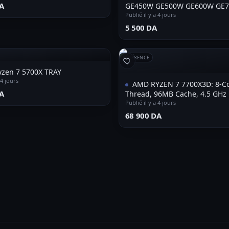
A⁩
GE450W GE500W GE600W GE700
Publié il y a 4 jours
600 VP-800
⁦5 500 DA⁩
RÉFÉRENCE
zen 7 5700X TRAY
 4 jours
AMD RYZEN 7 7700X3D: 8-Co
A⁩
Thread, 96MB Cache, 4.5 GHz 
Publié il y a 4 jours
⁦68 900 DA⁩