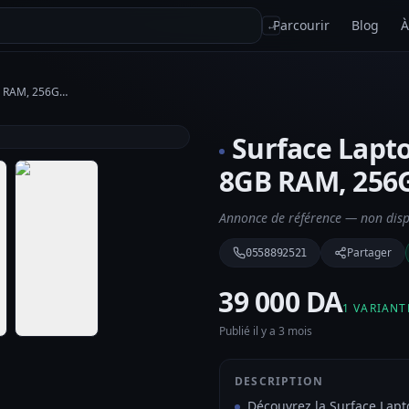
Parcourir
Blog
À
↵
Surface Laptop 2 - Intel Core i5, 8GB RAM, 256GB SSD
Surface Laptop
8GB RAM, 256
Annonce de référence — non dispo
Partager
0558892521
⁦39 000 DA⁩
1 VARIANT
Publié il y a 3 mois
DESCRIPTION
Découvrez la Surface Lapt