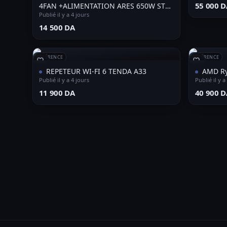
⁦55 000 D
4FAN +ALIMENTATION ARES 650W STD
ARGB
Publié il y a 4 jours
⁦14 500 DA⁩
RÉFÉRENCE
RÉFÉRENCE
REPETEUR WI-FI 6 TENDA A33
AMD Ry
Publié il y a 4 jours
Publié il y a
⁦11 900 DA⁩
⁦40 900 D