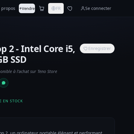
+
 propos
FR
Se connecter
Vendre
 2 - Intel Core i5,
Enregistrer
GB SSD
nible à l’achat sur Teno Store
E EN STOCK
op 2, un ordinateur portable élégant et performant