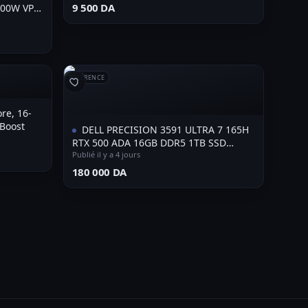
⁦9 500 DA⁩
W VP-
RÉFÉRENCE
re, 16-
Boost
DELL PRECISION 3591 ULTRA 7 165H
RTX 500 ADA 16GB DDR5 1TB SSD
ÉCRAN 16" FHD
Publié il y a 4 jours
⁦180 000 DA⁩