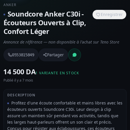
ANKER
Soundcore Anker C30i -
Enregistrer
Écouteurs Ouverts à Clip,
Confort Léger
Annonce de référence — non disponible à l’achat sur Teno Store
Partager
0553815849
⁦14 500 DA⁩
1 VARIANTE EN STOCK
Publié il y a 7 mois
DESCRIPTION
Profitez d'une écoute confortable et mains libres avec les
écouteurs ouverts Soundcore C30i. Leur design à clip
assure un maintien sûr pendant vos activités, tandis que
les larges haut-parleurs offrent un son clair et précis.
Conçus pour résister aux éclaboussures, ces écouteurs