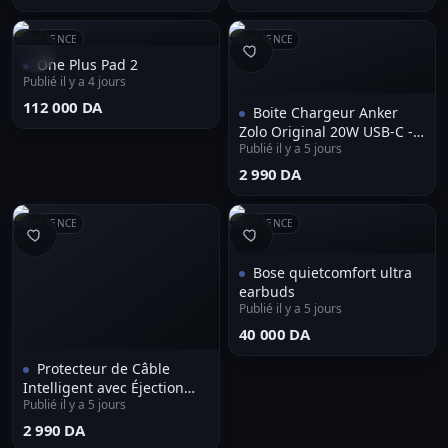
RÉFÉRENCE
RÉFÉRENCE
One Plus Pad 2
Publié il y a 4 jours
⁦112 000 DA⁩
Boite Chargeur Anker
Zolo Original 20W USB-C -
Publié il y a 5 jours
شاحن أصلي
⁦2 990 DA⁩
RÉFÉRENCE
RÉFÉRENCE
Bose quietcomfort ultra
earbuds
Publié il y a 5 jours
⁦40 000 DA⁩
Protecteur de Câble
Intelligent avec Éjection
Publié il y a 5 jours
Automatique et Anti-
Surcharge - وصلة حماية
⁦2 990 DA⁩
الشاحن الذكية بخاصية الفصل