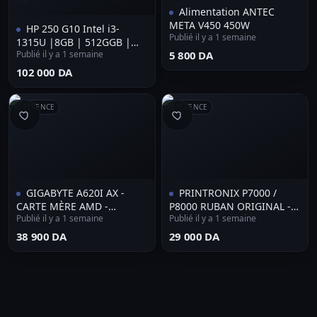
Alimentation ANTEC
META V450 450W
HP 250 G10 Intel i3-
Publié il y a 1 semaine
1315U |8GB | 512GGB |
Publié il y a 1 semaine
⁦5 800 DA⁩
15.6 |Clavier Lumineux
⁦102 000 DA⁩
RÉFÉRENCE
RÉFÉRENCE
GIGABYTE A620I AX -
PRINTRONIX P7000 /
CARTE MÈRE AMD -
P8000 RUBAN ORIGINAL -
Publié il y a 1 semaine
Publié il y a 1 semaine
SOCKET AM5 - PCIe 4.0 x4
17000 PAGES - POUR
M.2 - DDR5 double canal -
IMPRIMANTE MATRICIELLE
⁦38 900 DA⁩
⁦29 000 DA⁩
Wi-Fi 6E -
- NOIR