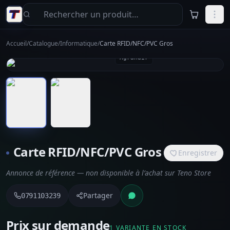
Aller au contenu principal
Accueil
/
Catalogue
/
Informatique
/
Carte RFID/NFC/PVC Gros
Agrandir
Carte RFID/NFC/PVC Gros
Enregistrer
Annonce de référence — non disponible à l’achat sur Teno Store
Partager
0791103239
Prix sur demande
1 VARIANTE EN STOCK