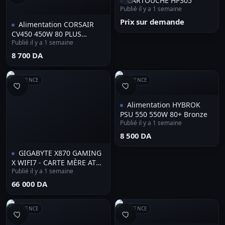
CARTOUCHE HP305
Publié il y a 1 semaine
Prix sur demande
Alimentation CORSAIR
CV450 450W 80 PLUS
Publié il y a 1 semaine
Bronze
⁦8 700 DA⁩
RÉFÉRENCE
RÉFÉRENCE
Alimentation HYBROK
PSU 550 550W 80+ Bronze
Publié il y a 1 semaine
⁦8 500 DA⁩
GIGABYTE X870 GAMING
X WIFI7 - CARTE MÈRE ATX -
Publié il y a 1 semaine
SOCKET AM5 - 4 x DDR5 - 1
x PCIe 5.0 X16 - 3 x M.2
⁦66 000 DA⁩
NVMe - WIFI 7 - BT 5.4 -
LAN 2.5GBE - BLACK
RÉFÉRENCE
RÉFÉRENCE