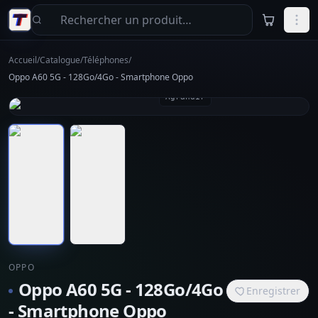
Aller au contenu principal
Accueil
/
Catalogue
/
Téléphones
/
Oppo A60 5G - 128Go/4Go - Smartphone Oppo
Agrandir
OPPO
Oppo A60 5G - 128Go/4Go
Enregistrer
- Smartphone Oppo