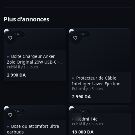
Plus d'annonces
RÉFÉRENCE
RÉFÉRENCE
Boite Chargeur Anker
Zolo Original 20W USB-C -
Publié il y a 5 jours
شاحن أصلي
⁦2 990 DA⁩
Protecteur de Câble
Intelligent avec Éjection
Publié il y a 5 jours
Automatique et Anti-
Surcharge - وصلة حماية
⁦2 990 DA⁩
الشاحن الذكية بخاصية الفصل
التلقائي
RÉFÉRENCE
RÉFÉRENCE
Redmi 14c
Publié il y a 5 jours
Bose quietcomfort ultra
⁦18 000 DA⁩
earbuds