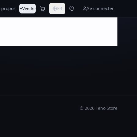
+
 propos
FR
Se connecter
Vendre
©
2026
Teno Store