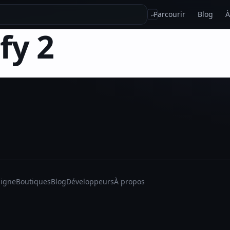
Parcourir
Blog
À
↵
fy 2
ligne
Boutiques
Blog
Développeurs
À propos