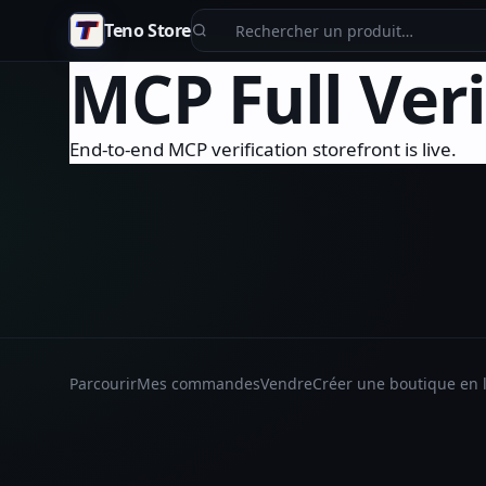
Aller au contenu principal
Teno Store
MCP Full Veri
End-to-end MCP verification storefront is live.
Parcourir
Mes commandes
Vendre
Créer une boutique en 