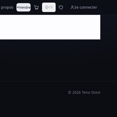
+
 propos
FR
Se connecter
Vendre
©
2026
Teno Store