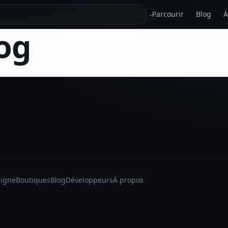
Parcourir
Blog
À
↵
og
ligne
Boutiques
Blog
Développeurs
À propos