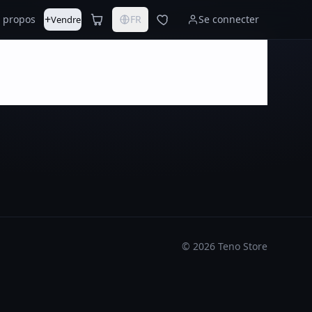
+
 propos
FR
Se connecter
Vendre
©
2026
Teno Store