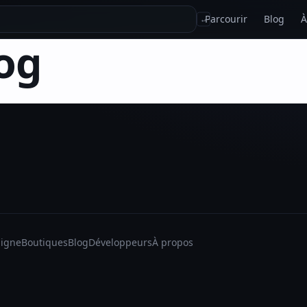
Parcourir
Blog
À
↵
og
ligne
Boutiques
Blog
Développeurs
À propos