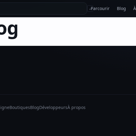
Parcourir
Blog
À
↵
og
ligne
Boutiques
Blog
Développeurs
À propos