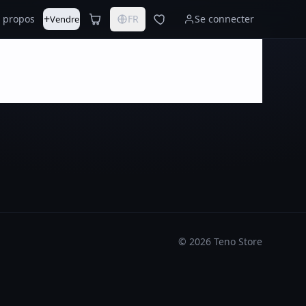
+
 propos
FR
Se connecter
Vendre
©
2026
Teno Store