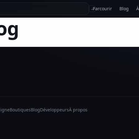
Parcourir
Blog
À
↵
og
ligne
Boutiques
Blog
Développeurs
À propos