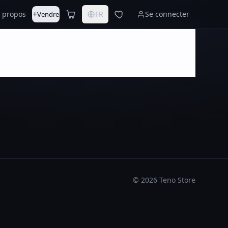
+
 propos
FR
Se connecter
Vendre
©
2026
Teno Store