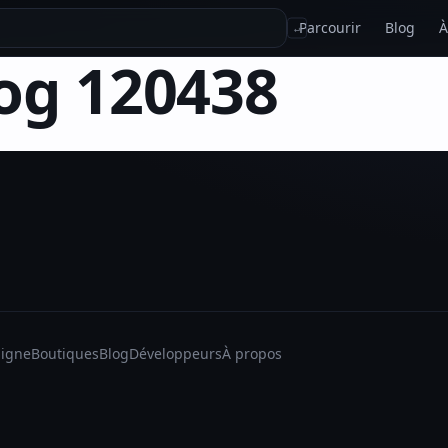
Parcourir
Blog
À
↵
g 120438
ligne
Boutiques
Blog
Développeurs
À propos