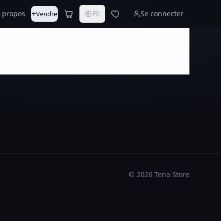
+
 propos
FR
Se connecter
Vendre
©
2026
Teno Store