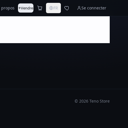
+
 propos
FR
Se connecter
Vendre
©
2026
Teno Store