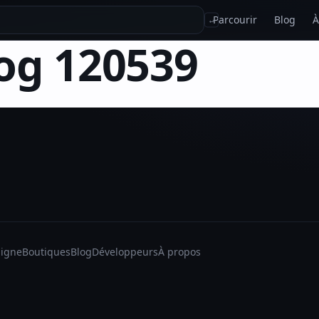
Parcourir
Blog
À
↵
g 120539
ligne
Boutiques
Blog
Développeurs
À propos