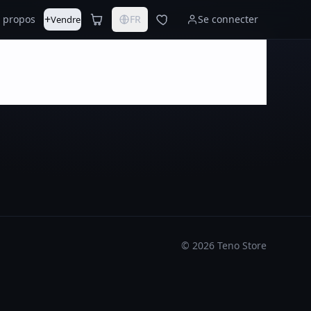
+
 propos
FR
Se connecter
Vendre
©
2026
Teno Store