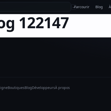
Parcourir
Blog
À
↵
g 122147
ligne
Boutiques
Blog
Développeurs
À propos