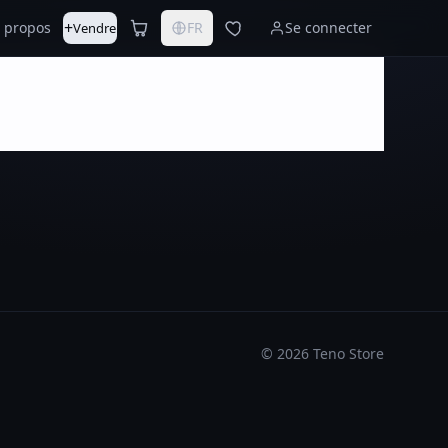
+
 propos
FR
Se connecter
Vendre
©
2026
Teno Store