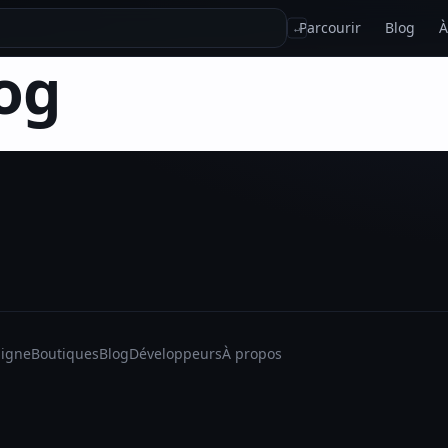
Parcourir
Blog
À
↵
og
ligne
Boutiques
Blog
Développeurs
À propos