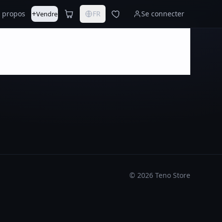
+
 propos
FR
Se connecter
Vendre
©
2026
Teno Store