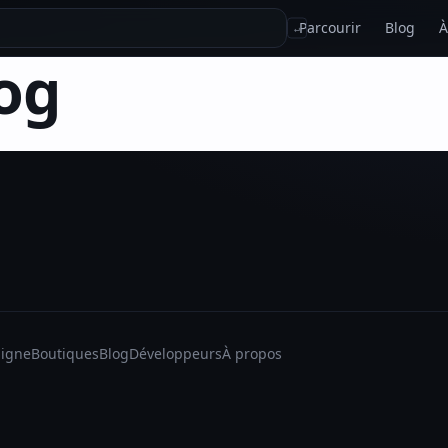
Parcourir
Blog
À
↵
og
ligne
Boutiques
Blog
Développeurs
À propos