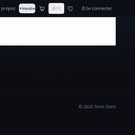
+
 propos
FR
Se connecter
Vendre
©
2026
Teno Store