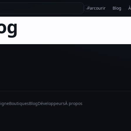
Parcourir
Blog
À
↵
og
ligne
Boutiques
Blog
Développeurs
À propos