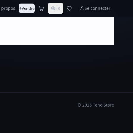
+
 propos
FR
Se connecter
Vendre
©
2026
Teno Store