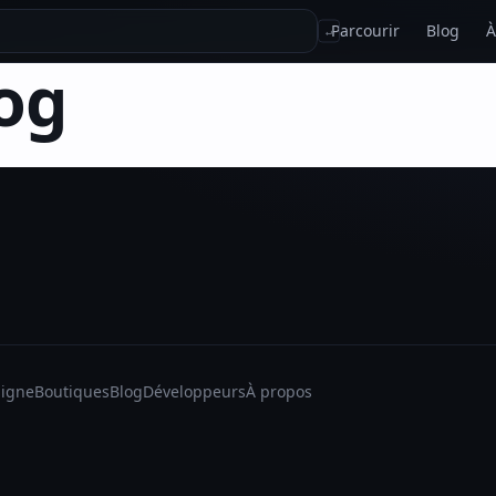
Parcourir
Blog
À
↵
og
ligne
Boutiques
Blog
Développeurs
À propos