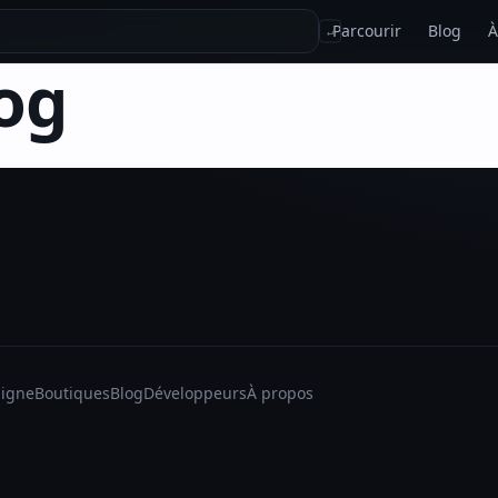
Parcourir
Blog
À
↵
og
ligne
Boutiques
Blog
Développeurs
À propos