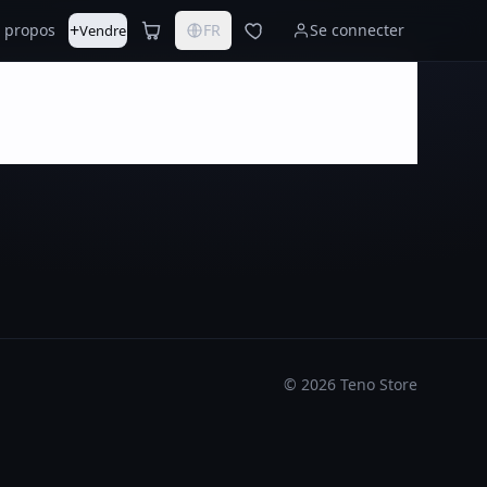
+
 propos
FR
Se connecter
Vendre
©
2026
Teno Store