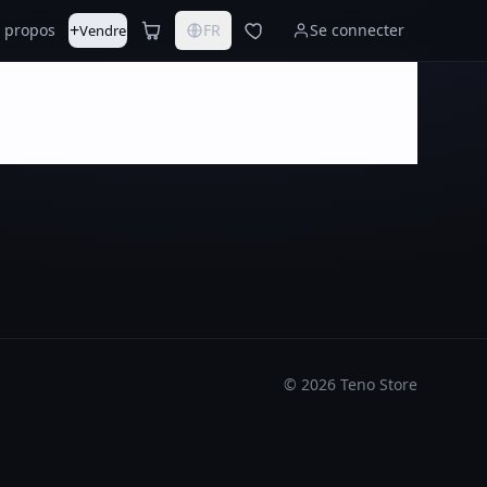
+
 propos
FR
Se connecter
Vendre
©
2026
Teno Store