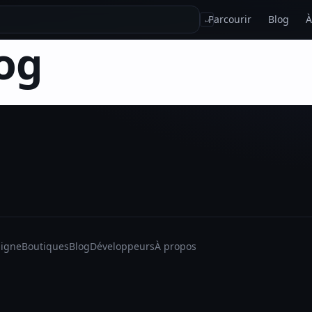
Parcourir
Blog
À
↵
og
ligne
Boutiques
Blog
Développeurs
À propos