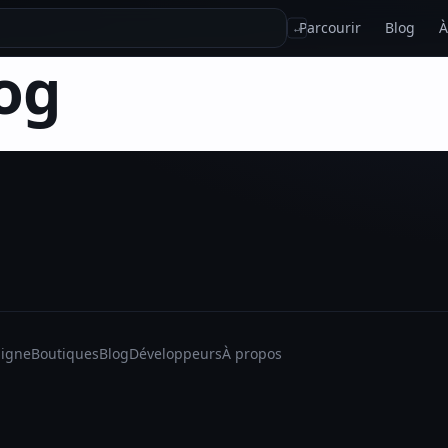
Parcourir
Blog
À
↵
og
ligne
Boutiques
Blog
Développeurs
À propos