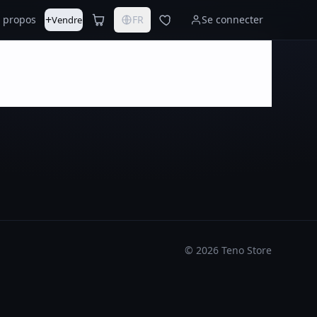
+
 propos
FR
Se connecter
Vendre
©
2026
Teno Store