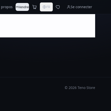
+
 propos
FR
Se connecter
Vendre
©
2026
Teno Store