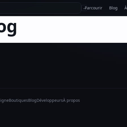
Parcourir
Blog
À
↵
og
ligne
Boutiques
Blog
Développeurs
À propos