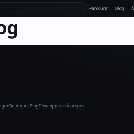
Parcourir
Blog
À
↵
og
ligne
Boutiques
Blog
Développeurs
À propos