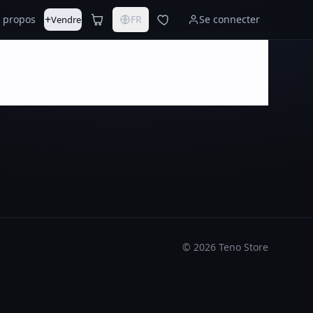
+
 propos
FR
Se connecter
Vendre
©
2026
Teno Store