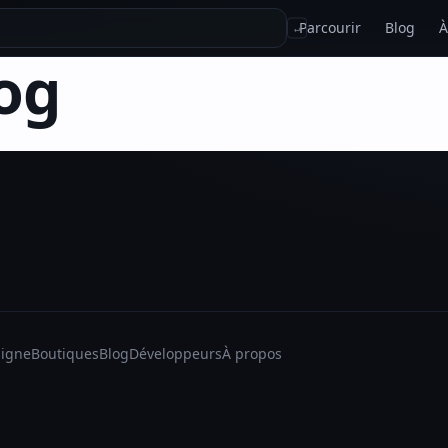
Parcourir
Blog
À
↵
og
ligne
Boutiques
Blog
Développeurs
À propos