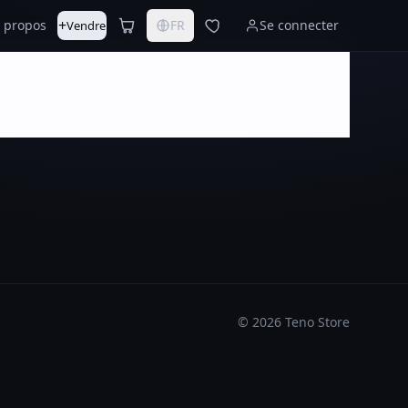
+
 propos
FR
Se connecter
Vendre
©
2026
Teno Store