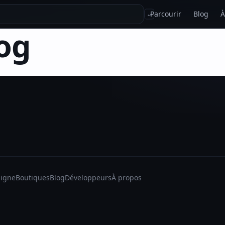
Parcourir
Blog
À
↵
og
ligne
Boutiques
Blog
Développeurs
À propos