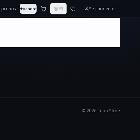
+
 propos
FR
Se connecter
Vendre
©
2026
Teno Store