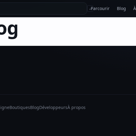
Parcourir
Blog
À
↵
og
ligne
Boutiques
Blog
Développeurs
À propos