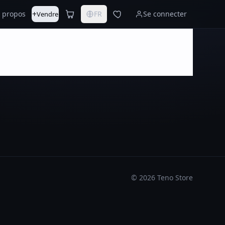
+
 propos
FR
Se connecter
Vendre
©
2026
Teno Store